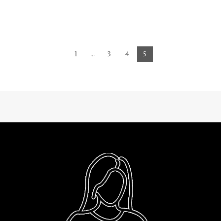
1
…
3
4
5