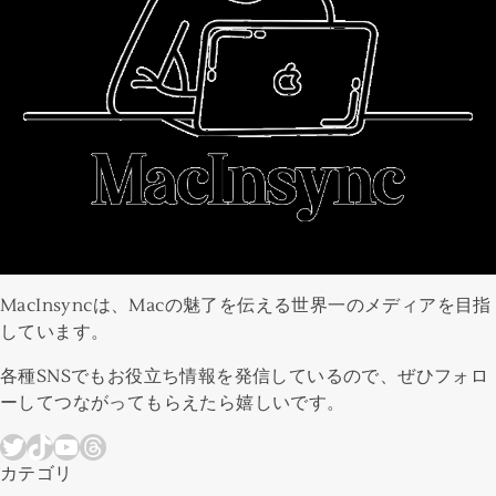
MacInsyncは、Macの魅了を伝える世界一のメディアを目指
しています。
各種SNSでもお役立ち情報を発信しているので、ぜひフォロ
ーしてつながってもらえたら嬉しいです。
Twitter
TikTok
YouTube
Threads
カテゴリ