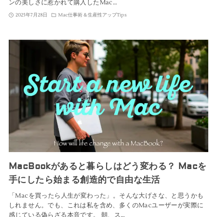
ンの美しさに惹かれて購入したMac…
2025年7月28日
Mac仕事術＆生産性アップTips
MacBookがあると暮らしはどう変わる？ Macを
手にしたら始まる創造的で自由な生活
「Macを買ったら人生が変わった」。そんな大げさな、と思うかも
しれません。でも、これは私を含め、多くのMacユーザーが実際に
感じている偽らざる本音です。 朝、ス…