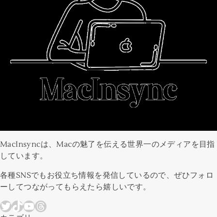
MacInsyncは、Macの魅了を伝える世界一のメディアを目指
しています。
各種SNSでもお役立ち情報を発信しているので、ぜひフォロ
ーしてつながってもらえたら嬉しいです。
Twitter
TikTok
YouTube
Threads