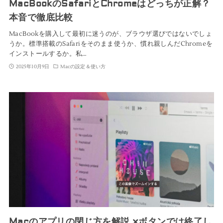
MacBookのSafariとChromeはどっちが正解？
本音で徹底比較
MacBookを購入して最初に迷うのが、ブラウザ選びではないでしょ
うか。標準搭載のSafariをそのまま使うか、慣れ親しんだChromeを
インストールするか。私…
2025年10月9日
Macの設定＆使い方
Macのアプリの閉じ方を解説 ×ボタンでは終了し