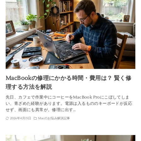
MacBookの修理にかかる時間・費用は？ 賢く修
理する方法を解説
先日、カフェで作業中にコーヒーをMacBook Proにこぼしてしま
い、青ざめた経験があります。電源は入るもののキーボードが反応
せず、画面にも異常が。修理に出す…
2026年4月15日
Macのお悩み解決記事