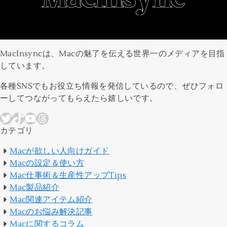
MacInsyncは、Macの魅了を伝える世界一のメディアを目指
しています。
各種SNSでもお役立ち情報を発信しているので、ぜひフォロ
ーしてつながってもらえたら嬉しいです。
Twitter
TikTok
YouTube
Threads
カテゴリ
Macが欲しい人向けガイド
Macの設定＆使い方
Mac仕事術＆生産性アップTips
Mac製品紹介
Mac関連アイテム紹介
Macのお悩み解決記事
Macに関するコラム