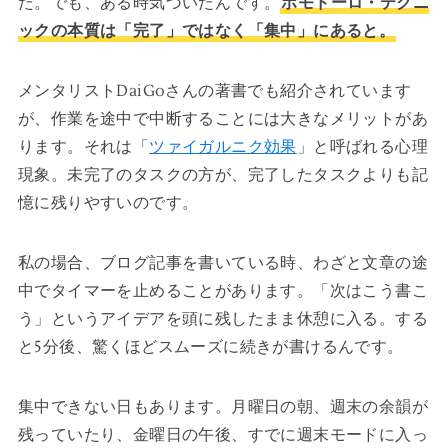
た。でも、ある時気づいたんです。
ポモドーロ・テクニ
ックの本質は「完了」ではなく「集中」にあると。
メンタリストDaiGoさんの著書でも紹介されています
が、作業を途中で中断することには大きなメリットがあ
ります。それは「
ツァイガルニク効果
」と呼ばれる心理
現象。未完了のタスクの方が、完了したタスクよりも記
憶に残りやすいのです。
私の場合、ブログ記事を書いている時、わざと文章の途
中でタイマーを止めることがあります。「次はこう書こ
う」というアイデアを頭に残したまま休憩に入る。する
と5分後、驚くほどスムーズに続きが書けるんです。
集中できない日もあります。月曜日の朝、週末の余韻が
残っていたり、金曜日の午後、すでに週末モードに入っ