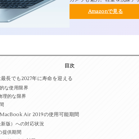
Amazonで見る
目次
019は最長でも2027年に寿命を迎える
質的な使用限界
物理的な限界
間
cBook Air 2019の使用可能期間
24年最新版）への対応状況
の提供期間