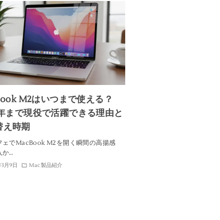
Book M2はいつまで使える？
30年まで現役で活躍できる理由と
替え時期
ェでMacBook M2を開く瞬間の高揚感
入か…
年3月9日
Mac製品紹介