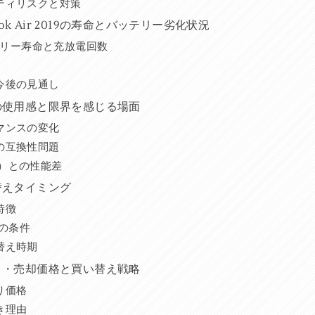
ティリスクと対策
k Air 2019の寿命とバッテリー劣化状況
のバッテリー寿命と充放電回数
今後の見通し
019の使用感と限界を感じる場面
マンスの変化
の互換性問題
/M3）との性能差
買い替えタイミング
特徴
人の条件
替え時期
の下取り・売却価格と買い替え戦略
り価格
き理由