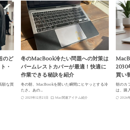
括のど
冬のMacBook冷たい問題への対策は
Mac
ット・
パームレストカバーが最適！快適に
20
作業できる秘訣を紹介
買い
る高額な買
冬の朝、MacBookを開いた瞬間にヒヤッとする冷
朝のカフ
たさ。あの…
は、購
2025年12月21日
Mac関連アイテム紹介
2026