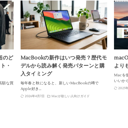
括のど
MacBookの新作はいつ発売？歴代モ
mac
ット・
デルから読み解く発売パターンと購
より
入タイミング
Mac
いいか
る高額な買
毎年春と秋になると、新しいMacBookの噂で
2025
Apple好き…
2026年4月7日
Macが欲しい人向けガイド