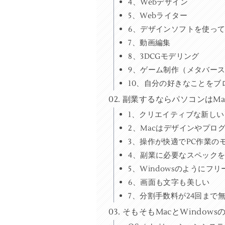
4、Webデザイン
5、Webライター
6、デザインソフトを使っ
7、動画編集
8、3DCGモデリング
9、ゲーム制作（メタバー
10、自分の好きなことをブ
副業するならパソコンはMa
1、クリエイティブな新し
2、Macはデザインやプロ
3、操作が快適でPC作業の
4、副業に必要なスペック
5、Windowsのように
6、画面も文字も美しい
7、分割手数料が24回まで
そもそもMacとWindo