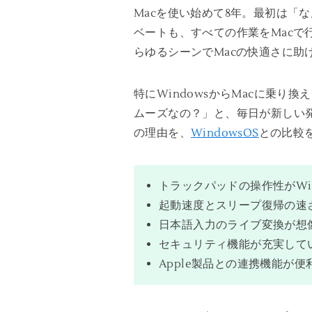
Macを使い始めて8年。最初は「
ベートも、すべての作業をMac
らゆるシーンでMacの快適さに助
特にWindowsからMacに乗
ムーズなの？」と、毎日が新しい発
の理由を、
WindowsOS
との比較
トラックパッドの操作性がWi
起動速度とスリープ復帰の速
日本語入力のライブ変換が想
セキュリティ機能が充実して
Apple製品との連携機能が