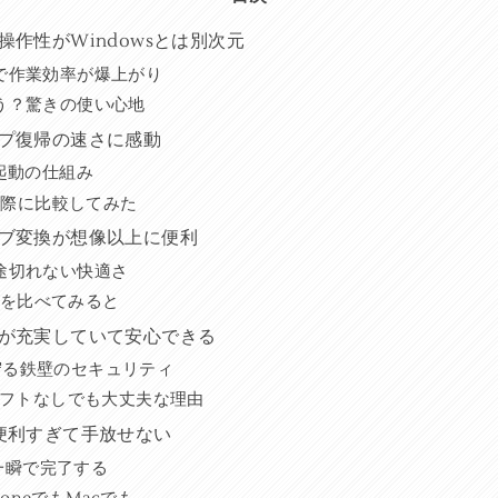
操作性がWindowsとは別次元
で作業効率が爆上がり
う？驚きの使い心地
ープ復帰の速さに感動
起動の仕組み
実際に比較してみた
イブ変換が想像以上に便利
途切れない快適さ
精度を比べてみると
能が充実していて安心できる
ultが守る鉄壁のセキュリティ
ソフトなしでも大丈夫な理由
が便利すぎて手放せない
が一瞬で完了する
honeでもMacでも