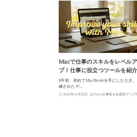
Macで仕事のスキルをレベル
プ！仕事に役立つツールを紹
8年前、初めてMacBookを手にしたとき
練されたデ…
2025年11月22日
Mac仕事術＆生産性アップT