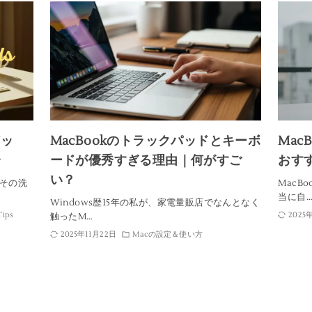
アッ
MacBookのトラックパッドとキーボ
Mac
介
ードが優秀すぎる理由｜何がすご
おす
い？
、その洗
MacB
当に自
Windows歴15年の私が、家電量販店でなんとなく
ips
2025
触ったM…
2025年11月22日
Macの設定＆使い方