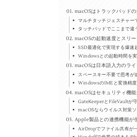
macOSはトラックパッドの
マルチタッチジェスチャー
タッチパッドでここまで違
macOSの起動速度とスリ
SSD最適化で実現する爆速
Windowsとの起動時間を
macOSは日本語入力のラ
スペースキー不要で思考が
WindowsのIMEと変換
macOSはセキュリティ機
GateKeeperとFileVa
macOSならウイルス対策
Apple製品との連携機能
AirDropでファイル共有
Handoffで作業の続きをiP