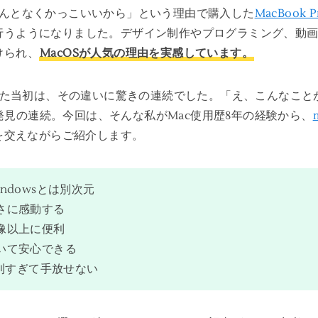
なんとなくかっこいいから」という理由で購入した
MacBook P
で行うようになりました。デザイン制作やプログラミング、動
けられ、
MacOSが人気の理由を実感しています。
り換えた当初は、その違いに驚きの連続でした。「え、こんなこ
見の連続。今回は、そんな私がMac使用歴8年の経験から、
を交えながらご紹介します。
ndowsとは別次元
さに感動する
像以上に便利
いて安心できる
便利すぎて手放せない