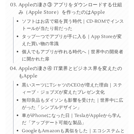
Appleの凄さ③ アプリをダウンロードする仕組
み（Apple Store）を作ったのはApple
ソフトはお店で箱を買う時代｜CD-ROMでインス
トールが当たり前だった
タップ一つでアプリが手に入る｜App Storeが変
えた買い物の常識
個人でもアプリが作れる時代へ｜世界中の開発者
に開かれた扉
Appleの凄さ④ IT業界とビジネス界を変えたの
もApple
黒いスーツにTシャツのCEOが増えた理由｜ステ
ィーブ・ジョブズが変えたプレゼン文化
無印良品もダイソンも影響を受けた｜世界中に広
がった「シンプルデザイン」
車がiPhoneになった日｜TeslaがAppleから学ん
だ「アップデート可能な製品」
GoogleもAmazonも真似をした｜エコシステムと