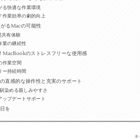
がる快適な作業環境
す作業効率の劇的向上
で広がるMacの可能性
瞬間共有体験
作業の継続性
MacBookのストレスフリーな使用感
の作業空間
リー持続時間
okの直感的な操作性と充実のサポート
ぐに馴染める親しみやすさ
アップデートサポート
毎日を
本