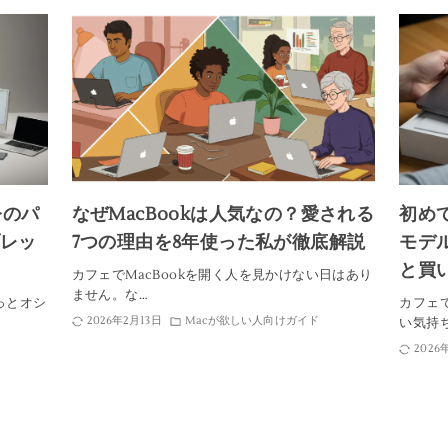
今のパ
なぜMacBookは人気なの？愛される
初め
ブレッ
7つの理由を8年使った私が徹底解説
モデ
と買
カフェでMacBookを開く人を見かけない日はあり
ません。な…
っとオシ
カフェで
2026年2月13日
Macが欲しい人向けガイド
い気持
2026