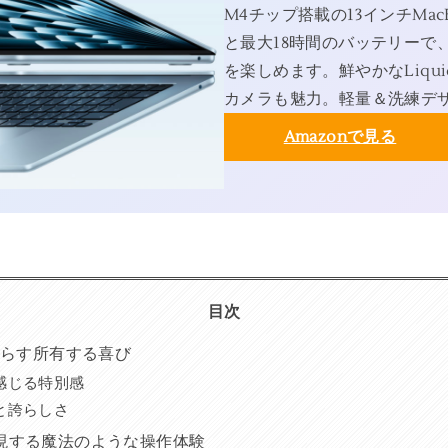
M4チップ搭載の13インチMac
と最大18時間のバッテリーで
を楽しめます。鮮やかなLiqui
カメラも魅力。軽量＆洗練デ
Amazonで見る
目次
もたらす所有する喜び
感じる特別感
と誇らしさ
実現する魔法のような操作体験