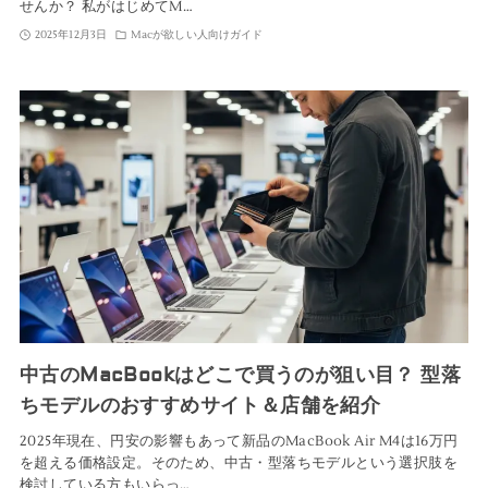
せんか？ 私がはじめてM…
2025年12月3日
Macが欲しい人向けガイド
中古のMacBookはどこで買うのが狙い目？ 型落
ちモデルのおすすめサイト＆店舗を紹介
2025年現在、円安の影響もあって新品のMacBook Air M4は16万円
を超える価格設定。そのため、中古・型落ちモデルという選択肢を
検討している方もいらっ…