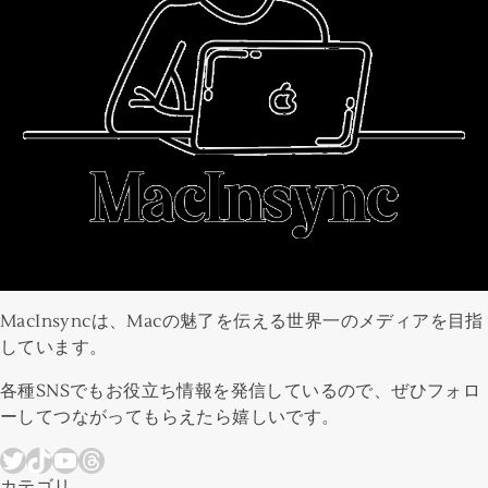
MacInsyncは、Macの魅了を伝える世界一のメディアを目指
しています。
各種SNSでもお役立ち情報を発信しているので、ぜひフォロ
ーしてつながってもらえたら嬉しいです。
Twitter
TikTok
YouTube
Threads
カテゴリ