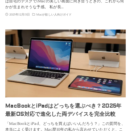
は自宅のデスクでiMacの美しい画面に向き合うときの、これから何
かが生まれそうな予感。 私が長…
2025年12月13日
Macが欲しい人向けガイド
MacBookとiPadはどっちを選ぶべき？2025年
最新OS対応で進化した両デバイスを完全比較
「MacBookとiPad、どっちを買えばいいんだろう？」この質問を、
本当によく受けます。Mac歴10年の私から言わせていただくと、こ