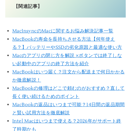
【関連記事】
MacInsyncのMacに関するお悩み解決記事一覧
MacBookの寿命を長持ちさせる方法【何年使え
る？】バッテリーやSSDの劣化原因と最適な使い方
Macのアプリの閉じ方を解説 ×ボタンでは終了しな
い起動中のアプリの終了方法を紹介
MacBookはいつ届く？注文から配送まで何日かかる
か徹底解説！
MacBookの修理はどこで頼むのがおすすめ？直して
長く使い続けるためのポイント
MacBookの返品はいつまで可能？14日間の返品期間
と賢い試用方法を徹底解説
Intel Macはいつまで使える？2026年がサポート終
了時期かも