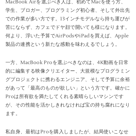
MacBook Airを選ぶべき人は、初めてMacを使う方、
学生、ブロガー、プログラミング初心者、そして外出先
での作業が多い方です。13インチモデルなら持ち運びが
苦にならず、カフェでドヤ顔で開いても様になります。
何より、浮いた予算でAirPodsやiPadを買えば、Apple
製品の連携という新たな感動を味わえるでしょう。
一方、MacBook Proを選ぶべきなのは、4K動画を日常
的に編集する映像クリエイター、大規模なプログラミン
グプロジェクトに携わるエンジニア、そして予算に余裕
があって「最高のものが欲しい」という方です。確かに
Proは所有欲を満たしてくれる素晴らしいマシンです
が、その性能を活かしきれなければ宝の持ち腐れになり
ます。
私自身、最初はProを購入しましたが、結局使いこなせ