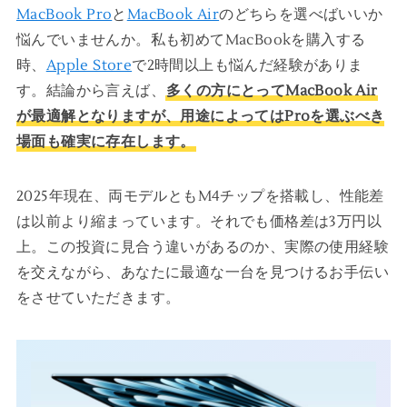
MacBook Pro
と
MacBook Air
のどちらを選べばいいか
悩んでいませんか。私も初めてMacBookを購入する
時、
Apple Store
で2時間以上も悩んだ経験がありま
す。結論から言えば、
多くの方にとってMacBook Air
が最適解となりますが、用途によってはProを選ぶべき
場面も確実に存在します。
2025年現在、両モデルともM4チップを搭載し、性能差
は以前より縮まっています。それでも価格差は3万円以
上。この投資に見合う違いがあるのか、実際の使用経験
を交えながら、あなたに最適な一台を見つけるお手伝い
をさせていただきます。