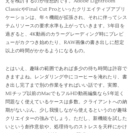
えを検討するのが理想的です。Adobe Lightroom
ClassicやFinal Cut Proといったクリエイティブアプリ
ケーションは、年々機能が拡張され、それに伴ってシス
テムリソースの要求水準も上がっていきます。3年目を
過ぎると、4K動画のカラーグレーディング時にプレビ
ューがカクつき始めたり、RAW画像の書き出しに想定
以上の時間がかかるようになるもの。
とはいえ、趣味の範囲であれば多少の待ち時間は許容で
きますよね。レンダリング中にコーヒーを淹れたり、書
き出し完了まで別の作業をすればいい話です。実際、
M1チップ以前のMacでもフルHD動画編集なら5年近く
問題なく使えているケースは多数。クライアントへの納
期がないぶん、少し我慢しながら使えるというのが趣味
クリエイターの強みでしょう。ただし、新機能を試した
いという創作意欲や、処理待ちのストレスを天秤にかけ