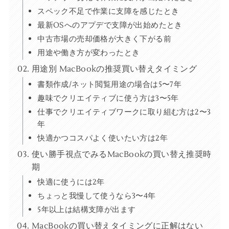
スペック不足で作業に支障を感じたとき
最新OSへのアプデで支障が出始めたとき
中古市場の売却価格が大きく下がる前
用途や働き方が変わったとき
用途別 MacBookの推奨買い替えタイミング
書類作成/ネット閲覧用途の場合は5〜7年
趣味でクリエイティブに使う方は3〜5年
仕事でクリエイティブワークに取り組む方は2〜3
年
快適かつコスパよく使いたい方は2年
使い勝手視点でみるMacBookの買い替え推奨時
期
快適に使うには2年
ちょっと我慢して使うなら3〜4年
5年以上は結構支障が出ます
MacBookの買い替えタイミングに正解はない