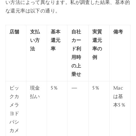
い方法によって異なります。私が調査した結果、基本的
な還元率は以下の通り。
店舗
支払
基本
自社
実質
備考
い方
還元
カー
還元
法
率
ド利
率の
用時
例
の上
乗せ
ビッ
現金
5％
—
5％
Mac
クカ
払い
は基
メラ
本5％
ヨド
バシ
カメ