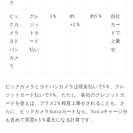
ラ
ビッ
クレ
3％
約
約5％
自社
クカ
ジッ
+2％
カー
メラ
トカ
ドで
ヨド
ード
上乗
バシ
払い
せ
カメ
ラ
ビックカメラとヨドバシカメラは現金払いで5％、クレ
ジットカード払いで3％。ただし、各社のクレジットカ
ードを使えば、プラス2％程度上乗せされることも。さ
らに、ビックカメラSuicaカードなら、Suicaチャージ分
も含めて実質6.5％還元になる計算です。