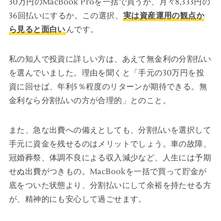
30万円のMacBook Proを一括で買うか、月々8,333円の
36回払いにするか。この選択、
実は資産運用の観点か
ら見ると面白い
んです。
私の知人で投資に詳しい方は、あえて無金利の分割払い
を選んでいました。理由を聞くと「手元の30万円を投
資に回せば、年利5％程度のリターンが期待できる。無
金利なら分割払いの方が合理的」とのこと。
また、急な出費への備えとしても、分割払いを選択して
手元に資金を残せるのはメリットでしょう。車の故障、
冠婚葬祭、体調不良による収入減少など、人生には予期
せぬ出費がつきもの。MacBookを一括で買って貯金が
底をついた状態より、分割払いにして余裕を持たせる方
が、精神的にも安心して過ごせます。